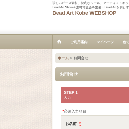
珍しいビーズ素材、便利なツール、アーティストキッ
Bead Art Show＆素材博覧会を主催・Bead Ar
Bead Art Kobe WEBSHOP
ご利用案内
マイページ
色
ホーム
>
お問合せ
お問合せ
STEP 1
入力
*
必須入力項目
お名前
*