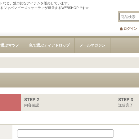
トなど、魅力的なアイテムを販売しています。
tを刊行するジャパンビーズソサエティが運営するWEBSHOPです☆
ログイン
で選ぶマツノ
色で選ぶティアドロップ
メールマガジン
STEP 2
STEP 3
内容確認
送信完了