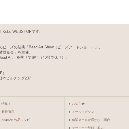
Kobe WEBSHOPです。
ビーズの祭典「Bead Art Show（ビーズアートショー）」、
素材博覧会」を主催。
d Art」を季刊で発行（40号で休刊）。
BE）
日本ビルヂング207
特集！
お知らせ
新着商品
メールマガジン
Bead Art 作品レシピ
確認メールが届かない場合
デザイナー登録ご案内