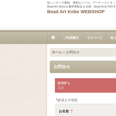
珍しいビーズ素材、便利なツール、アーティストキッ
Bead Art Show＆素材博覧会を主催・Bead Ar
Bead Art Kobe WEBSHOP
ご利用案内
マイページ
色
ホーム
>
お問合せ
お問合せ
STEP 1
入力
*
必須入力項目
お名前
*