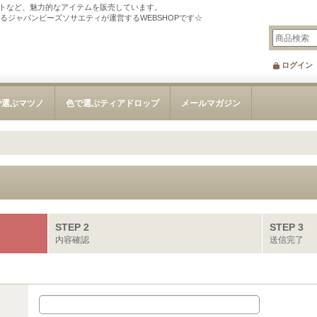
トなど、魅力的なアイテムを販売しています。
tを刊行するジャパンビーズソサエティが運営するWEBSHOPです☆
ログイン
で選ぶマツノ
色で選ぶティアドロップ
メールマガジン
STEP 2
STEP 3
内容確認
送信完了