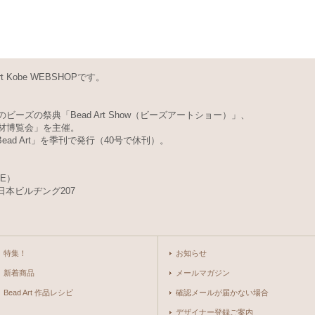
Kobe WEBSHOPです。
ビーズの祭典「Bead Art Show（ビーズアートショー）」、
素材博覧会」を主催。
d Art」を季刊で発行（40号で休刊）。
BE）
日本ビルヂング207
特集！
お知らせ
新着商品
メールマガジン
Bead Art 作品レシピ
確認メールが届かない場合
デザイナー登録ご案内