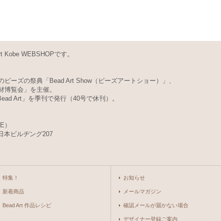
Kobe WEBSHOPです。
ビーズの祭典「Bead Art Show（ビーズアートショー）」、
素材博覧会」を主催。
d Art」を季刊で発行（40号で休刊）。
BE）
日本ビルヂング207
特集！
お知らせ
新着商品
メールマガジン
Bead Art 作品レシピ
確認メールが届かない場合
デザイナー登録ご案内