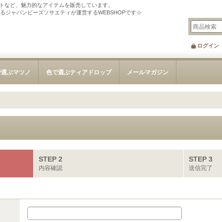
トなど、魅力的なアイテムを販売しています。
tを刊行するジャパンビーズソサエティが運営するWEBSHOPです☆
ログイン
で選ぶマツノ
色で選ぶティアドロップ
メールマガジン
STEP 2
STEP 3
内容確認
送信完了