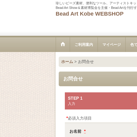
珍しいビーズ素材、便利なツール、アーティストキッ
Bead Art Show＆素材博覧会を主催・Bead Ar
Bead Art Kobe WEBSHOP
ご利用案内
マイページ
色
ホーム
>
お問合せ
お問合せ
STEP 1
入力
*
必須入力項目
お名前
*