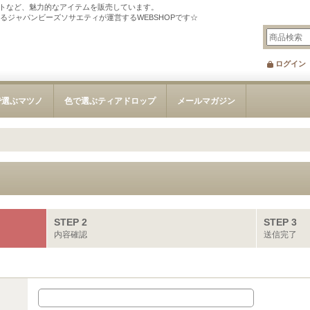
トなど、魅力的なアイテムを販売しています。
tを刊行するジャパンビーズソサエティが運営するWEBSHOPです☆
ログイン
で選ぶマツノ
色で選ぶティアドロップ
メールマガジン
STEP 2
STEP 3
内容確認
送信完了