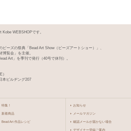
Kobe WEBSHOPです。
ビーズの祭典「Bead Art Show（ビーズアートショー）」、
素材博覧会」を主催。
d Art」を季刊で発行（40号で休刊）。
BE）
日本ビルヂング207
特集！
お知らせ
新着商品
メールマガジン
Bead Art 作品レシピ
確認メールが届かない場合
デザイナー登録ご案内