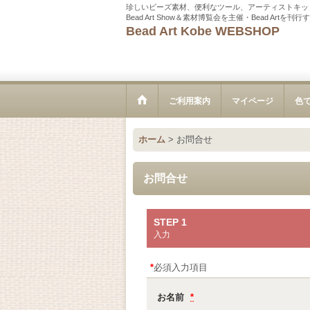
珍しいビーズ素材、便利なツール、アーティストキッ
Bead Art Show＆素材博覧会を主催・Bead Ar
Bead Art Kobe WEBSHOP
ご利用案内
マイページ
色
ホーム
>
お問合せ
お問合せ
STEP 1
入力
*
必須入力項目
お名前
*