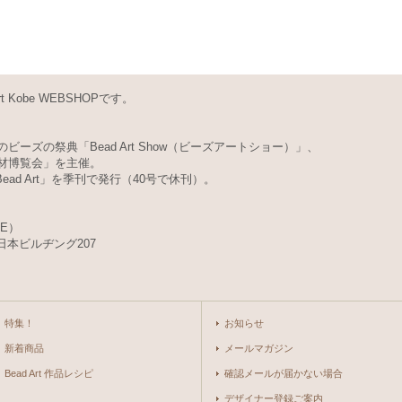
Kobe WEBSHOPです。
ビーズの祭典「Bead Art Show（ビーズアートショー）」、
素材博覧会」を主催。
d Art」を季刊で発行（40号で休刊）。
BE）
日本ビルヂング207
特集！
お知らせ
新着商品
メールマガジン
Bead Art 作品レシピ
確認メールが届かない場合
デザイナー登録ご案内