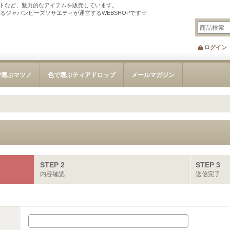
トなど、魅力的なアイテムを販売しています。
tを刊行するジャパンビーズソサエティが運営するWEBSHOPです☆
ログイン
で選ぶマツノ
色で選ぶティアドロップ
メールマガジン
STEP 2
STEP 3
内容確認
送信完了