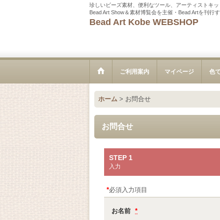
珍しいビーズ素材、便利なツール、アーティストキッ
Bead Art Show＆素材博覧会を主催・Bead Ar
Bead Art Kobe WEBSHOP
ご利用案内
マイページ
色
ホーム
>
お問合せ
お問合せ
STEP 1
入力
*
必須入力項目
お名前
*