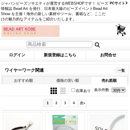
ジャパンビーズソサエティが運営するWEBSHOPです！ ビーズ
PCサイト
情報誌 Bead Art を発行、日本最大級のビーズイベントBead Art
Show を主催！海外の新しい素材やツール、書籍など、ここだ
けの魅力的なアイテムをご紹介いたします。
ログイン
新規登録はこちら
お問合せ
ワイヤーワーク関連
一覧
おすすめ順
価格の安い順
売れ筋順
表示件数
:
在庫あり
1
2
3
4
次
»