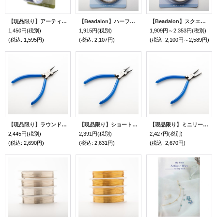
【現品限り】アーティスティックワイヤー・ラウンド（ヘマタイト #20#22）
【Beadalon】ハーフラウンド ステンレススチール(#21#22)
【Beadalon】スクエア ステンレススチール(#21#22#24)
1,450円
(税別)
1,915円
(税別)
1,909円～2,353円
(税別)
(税込
:
1,595円)
(税込
:
2,107円)
(税込
:
2,100円～2,589円)
【現品限り】ラウンドノーズプライヤー
【現品限り】ショートニードルノーズプライヤー
【現品限り】ミニリードペンチ
2,445円
(税別)
2,391円
(税別)
2,427円
(税別)
(税込
:
2,690円)
(税込
:
2,631円)
(税込
:
2,670円)