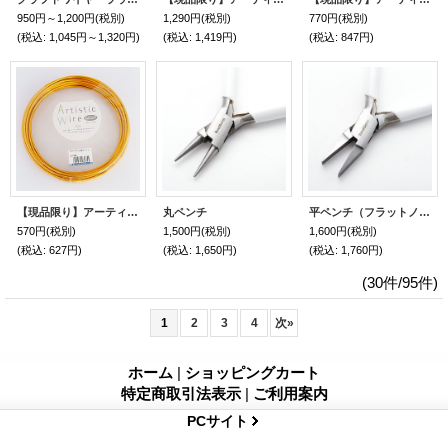
950円～1,200円
(税別)
1,290円
(税別)
770円
(税別)
(税込
:
1,045円～1,320円)
(税込
:
1,419円)
(税込
:
847円)
【現品限り】アーティスティックワイヤー・カラーアルミ線（ゴールド）
丸ペンチ
平ペンチ（フラットノーズ）
570円
(税別)
1,500円
(税別)
1,600円
(税別)
(税込
:
627円)
(税込
:
1,650円)
(税込
:
1,760円)
(30件/95件)
1
2
3
4
次
»
ホーム
|
ショッピングカート
特定商取引法表示
|
ご利用案内
PCサイト