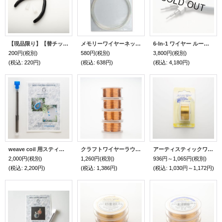
【現品限り】【替チップ】ナイロンジョー先細ペンチ用
メモリーワイヤーネックレス用12巻（シルバー）
6-In-1 ワイヤー ループ ペンチ（2〜9mm）（ベイルメイキングプライヤーズ）
200円
(税別)
580円
(税別)
3,800円
(税別)
(税込
:
220円)
(税込
:
638円)
(税込
:
4,180円)
weave coil 用スティック(φ1,2×約120mm 6本, φ1.2x約50mm 6本）
クラフトワイヤーラウンド（NTブロンズ・#24,#26現品限り)
アーティスティックワイヤー・ラウンド（NTブラス #18から#32）
2,000円
(税別)
1,260円
(税別)
936円～1,065円
(税別)
(税込
:
2,200円)
(税込
:
1,386円)
(税込
:
1,030円～1,172円)