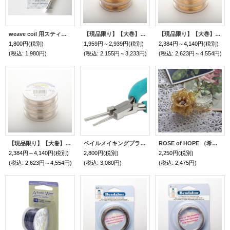
weave coil 用スティック(φ0,7×70mm×10本 φ0,9×90mm×10本）
【現品限り】【大巻】アーティスティックワイヤー・丸線（NTブラス#24#26#28#30）
【現品限り】【大巻】アーティスティックワイヤー・丸線（NTゴールド #24#26#28）
1,800円
(税別)
1,959円～2,939円
(税別)
2,384円～4,140円
(税別)
(税込
:
1,980円)
(税込
:
2,155円～3,233円)
(税込
:
2,623円～4,554円)
【現品限り】【大巻】アーティスティックワイヤー・丸線（NTシルバー#24#26#28）
ベイルメイキングプライヤーズ（1.5&2.5mm）
ROSE of HOPE （希望の薔薇）2way ブローチ by 余合ナオミ
2,384円～4,140円
(税別)
2,800円
(税別)
2,250円
(税別)
(税込
:
2,623円～4,554円)
(税込
:
3,080円)
(税込
:
2,475円)