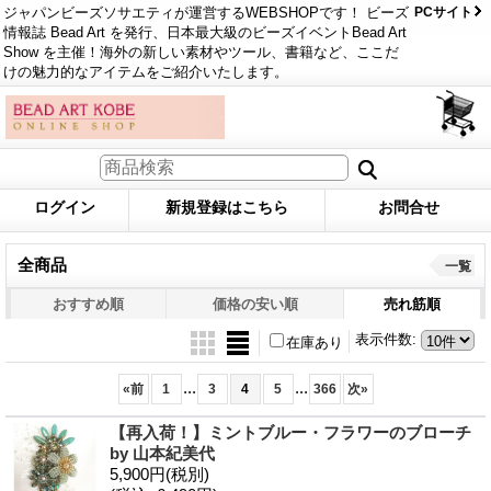
ジャパンビーズソサエティが運営するWEBSHOPです！ ビーズ
PCサイト
情報誌 Bead Art を発行、日本最大級のビーズイベントBead Art
Show を主催！海外の新しい素材やツール、書籍など、ここだ
けの魅力的なアイテムをご紹介いたします。
ログイン
新規登録はこちら
お問合せ
全商品
一覧
おすすめ順
価格の安い順
売れ筋順
表示件数
:
在庫あり
...
...
«
前
1
3
4
5
366
次
»
【再入荷！】ミントブルー・フラワーのブローチ
by 山本紀美代
5,900円
(税別)