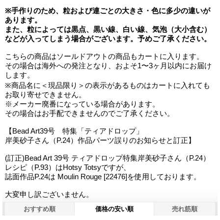
※手作りのため、粒および連ごとの大きさ・色に多少の違いが
あります。
また、粒によっては黒点、黒い線、白い線、気泡（大小含む）
などが入ってしまう場合がございます。予めご了承ください。
こちらの商品はソールドアウトの商品もカートに入ります。
その場合は海外への発注となり、およそ1〜3ヶ月以内にお届け
します。
※商品名に＜現品限り＞の表示があるものはカートに入れても
お取り寄せできません。
※メーカー廃番になっている場合があります。
その場合はお手配できませんのでご了承ください。
【Bead Art39号 特集「ティアドロップ」
岸美砂子さん（P.24）作品パーツ誤りのお知らせと訂正】
(訂正)Bead Art 39号 ティアドロップ特集岸美砂子さん（P.24）
レシピ（P.93）はHotsy Totsyですが、
誌面作品P.24は Moulin Rouge [22476]を使用しております。
大変申し訳ございません。
おすすめ順
価格の安い順
売れ筋順