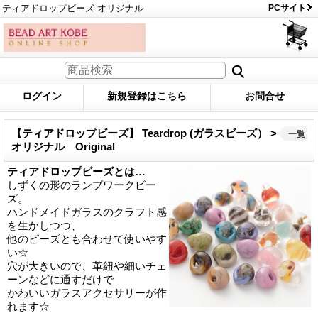
ティアドロップビーズ オリジナル
PCサイト
ログイン
新規登録はこちら
お問合せ
【ティアドロップビーズ】 Teardrop (ガラスビーズ） >
一覧
オリジナル Original
ティアドロップビーズとは…
しずくの形のランプワークビー
ズ。
ハンドメイドガラスのクラフト感
を生かしつつ、
他のビーズとも合わせて使いやす
い☆
穴が大きいので、革紐や細いチェ
ーンなどに通すだけで
かわいいガラスアクセサリーが作
れます☆