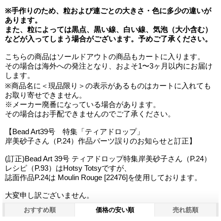
※手作りのため、粒および連ごとの大きさ・色に多少の違いが
あります。
また、粒によっては黒点、黒い線、白い線、気泡（大小含む）
などが入ってしまう場合がございます。予めご了承ください。
こちらの商品はソールドアウトの商品もカートに入ります。
その場合は海外への発注となり、およそ1〜3ヶ月以内にお届け
します。
※商品名に＜現品限り＞の表示があるものはカートに入れても
お取り寄せできません。
※メーカー廃番になっている場合があります。
その場合はお手配できませんのでご了承ください。
【Bead Art39号 特集「ティアドロップ」
岸美砂子さん（P.24）作品パーツ誤りのお知らせと訂正】
(訂正)Bead Art 39号 ティアドロップ特集岸美砂子さん（P.24）
レシピ（P.93）はHotsy Totsyですが、
誌面作品P.24は Moulin Rouge [22476]を使用しております。
大変申し訳ございません。
おすすめ順
価格の安い順
売れ筋順