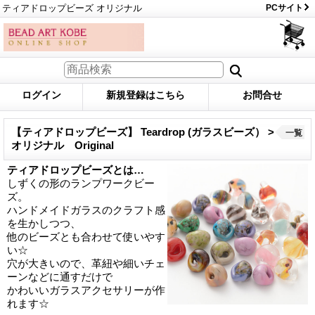
ティアドロップビーズ オリジナル
PCサイト
ログイン
新規登録はこちら
お問合せ
【ティアドロップビーズ】 Teardrop (ガラスビーズ） >
一覧
オリジナル Original
ティアドロップビーズとは…
しずくの形のランプワークビー
ズ。
ハンドメイドガラスのクラフト感
を生かしつつ、
他のビーズとも合わせて使いやす
い☆
穴が大きいので、革紐や細いチェ
ーンなどに通すだけで
かわいいガラスアクセサリーが作
れます☆