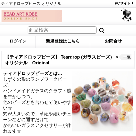
ティアドロップビーズ オリジナル
PCサイト
ログイン
新規登録はこちら
お問合せ
【ティアドロップビーズ】 Teardrop (ガラスビーズ） >
一覧
オリジナル Original
ティアドロップビーズとは…
しずくの形のランプワークビー
ズ。
ハンドメイドガラスのクラフト感
を生かしつつ、
他のビーズとも合わせて使いやす
い☆
穴が大きいので、革紐や細いチェ
ーンなどに通すだけで
かわいいガラスアクセサリーが作
れます☆