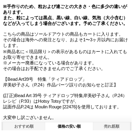
※手作りのため、粒および連ごとの大きさ・色に多少の違いが
あります。
また、粒によっては黒点、黒い線、白い線、気泡（大小含む）
などが入ってしまう場合がございます。予めご了承ください。
こちらの商品はソールドアウトの商品もカートに入ります。
その場合は海外への発注となり、およそ1〜3ヶ月以内にお届け
します。
※商品名に＜現品限り＞の表示があるものはカートに入れても
お取り寄せできません。
※メーカー廃番になっている場合があります。
その場合はお手配できませんのでご了承ください。
【Bead Art39号 特集「ティアドロップ」
岸美砂子さん（P.24）作品パーツ誤りのお知らせと訂正】
(訂正)Bead Art 39号 ティアドロップ特集岸美砂子さん（P.24）
レシピ（P.93）はHotsy Totsyですが、
誌面作品P.24は Moulin Rouge [22476]を使用しております。
大変申し訳ございません。
おすすめ順
価格の安い順
売れ筋順