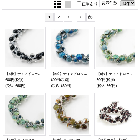
表示件数
:
在庫あり
...
1
2
3
8
次
»
【5粒】ティアドロップビーズ 【Black Sea】
【5粒】ティアドロップビーズ 【Blue】
【5粒】ティアドロップビーズ 【Multi Forest】
600円
(税別)
600円
(税別)
600円
(税別)
(税込
:
660円)
(税込
:
660円)
(税込
:
660円)