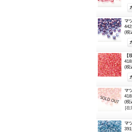
マ
44
(税
【
41
(税
マ
41
(税
[在
マ
39