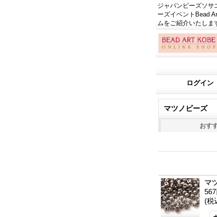
ジャパンビーズソサエテ
ーズイベントBead
ムをご紹介いたしま
ログイン
マツノビーズ ドロ
おす
マ
56
(税