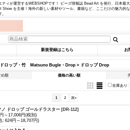
ィが運営するWEBSHOPです！ ビーズ情報誌 Bead Art を発行、日本最
 Art Show を主催！海外の新しい素材やツール、書籍など、ここだけの魅力的
す。
新規登録はこちら
お
ップ・竹 Matsuno Bugle・Drop > ドロップ Drop
すめ順
価格の高い順
在庫あり
1
2
次
»
ツノ ドロップ ゴールドラスター
[DR-112]
7円～17,006円
(税別)
込
:
624円～18,707円)