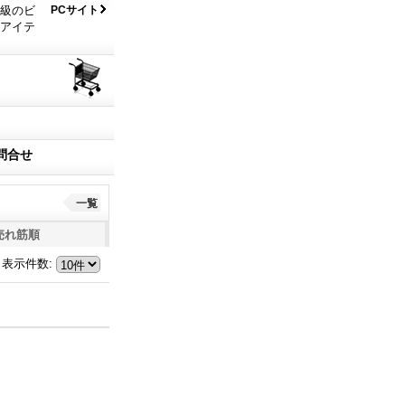
大級のビ
PCサイト
なアイテ
問合せ
一覧
売れ筋順
表示件数
: