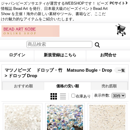
ジャパンビーズソサエティが運営するWEBSHOPです！ ビーズ
PCサイト
情報誌 Bead Art を発行、日本最大級のビーズイベントBead Art
Show を主催！海外の新しい素材やツール、書籍など、ここだ
けの魅力的なアイテムをご紹介いたします。
ログイン
新規登録はこちら
お問合せ
マツノビーズ ドロップ・竹 Matsuno Bugle・Drop
一覧
> ドロップ Drop
おすすめ順
価格の安い順
売れ筋順
表示件数
:
在庫あり