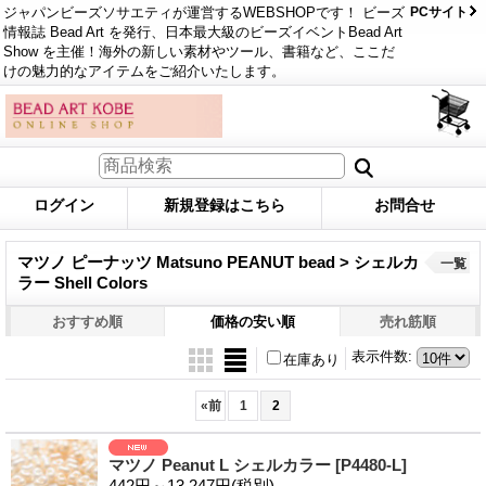
ジャパンビーズソサエティが運営するWEBSHOPです！ ビーズ
PCサイト
情報誌 Bead Art を発行、日本最大級のビーズイベントBead Art
Show を主催！海外の新しい素材やツール、書籍など、ここだ
けの魅力的なアイテムをご紹介いたします。
ログイン
新規登録はこちら
お問合せ
マツノ ピーナッツ Matsuno PEANUT bead > シェルカ
一覧
ラー Shell Colors
おすすめ順
価格の安い順
売れ筋順
表示件数
:
在庫あり
«
前
1
2
マツノ Peanut L シェルカラー
[P4480-L]
442円～13,247円
(税別)