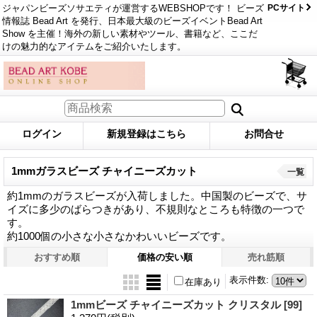
ジャパンビーズソサエティが運営するWEBSHOPです！ ビーズ
PCサイト
情報誌 Bead Art を発行、日本最大級のビーズイベントBead Art
Show を主催！海外の新しい素材やツール、書籍など、ここだ
けの魅力的なアイテムをご紹介いたします。
ログイン
新規登録はこちら
お問合せ
1mmガラスビーズ チャイニーズカット
一覧
約1mmのガラスビーズが入荷しました。中国製のビーズで、サ
イズに多少のばらつきがあり、不規則なところも特徴の一つで
す。
約1000個の小さな小さなかわいいビーズです。
おすすめ順
価格の安い順
売れ筋順
表示件数
:
在庫あり
1mmビーズ チャイニーズカット クリスタル
[99]