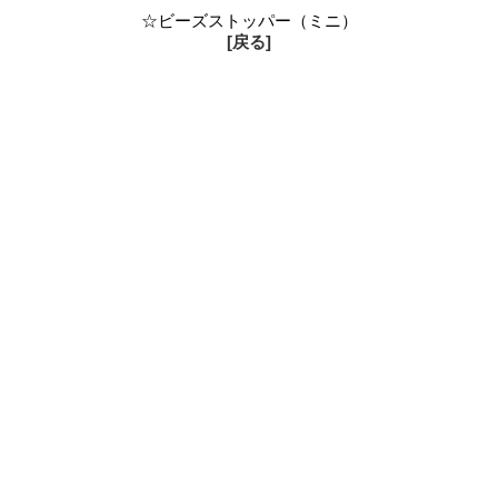
☆ビーズストッパー（ミニ）
[戻る]