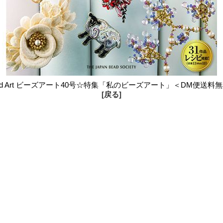
ad Art ビーズアート40号☆特集「私のビーズアート」＜DM便送料
[戻る]