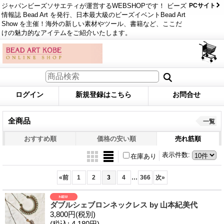
ジャパンビーズソサエティが運営するWEBSHOPです！ ビーズ
PCサイト
情報誌 Bead Art を発行、日本最大級のビーズイベントBead Art
Show を主催！海外の新しい素材やツール、書籍など、ここだ
けの魅力的なアイテムをご紹介いたします。
ログイン
新規登録はこちら
お問合せ
全商品
一覧
おすすめ順
価格の安い順
売れ筋順
表示件数
:
在庫あり
...
«
前
1
2
3
4
366
次
»
ダブルシェブロンネックレス by 山本紀美代
3,800円
(税別)
(税込
:
4,180円)