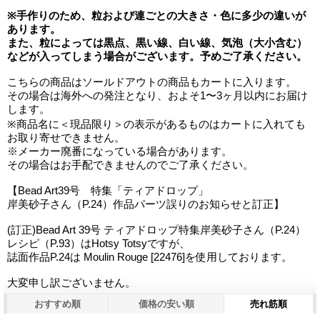
※手作りのため、粒および連ごとの大きさ・色に多少の違いが
あります。
また、粒によっては黒点、黒い線、白い線、気泡（大小含む）
などが入ってしまう場合がございます。予めご了承ください。
こちらの商品はソールドアウトの商品もカートに入ります。
その場合は海外への発注となり、およそ1〜3ヶ月以内にお届け
します。
※商品名に＜現品限り＞の表示があるものはカートに入れても
お取り寄せできません。
※メーカー廃番になっている場合があります。
その場合はお手配できませんのでご了承ください。
【Bead Art39号 特集「ティアドロップ」
岸美砂子さん（P.24）作品パーツ誤りのお知らせと訂正】
(訂正)Bead Art 39号 ティアドロップ特集岸美砂子さん（P.24）
レシピ（P.93）はHotsy Totsyですが、
誌面作品P.24は Moulin Rouge [22476]を使用しております。
大変申し訳ございません。
おすすめ順
価格の安い順
売れ筋順