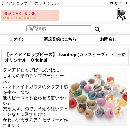
ティアドロップビーズ オリジナル
PCサイト
ログイン
新規登録はこちら
お問合せ
【ティアドロップビーズ】 Teardrop (ガラスビーズ） >
一覧
オリジナル Original
ティアドロップビーズとは…
しずくの形のランプワークビー
ズ。
ハンドメイドガラスのクラフト感
を生かしつつ、
他のビーズとも合わせて使いやす
い☆
穴が大きいので、革紐や細いチェ
ーンなどに通すだけで
かわいいガラスアクセサリーが作
れます☆