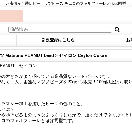
とした表情が可愛いピーナッツビーズ チェコのファルファーレとほぼ同型
新規登録はこちら
お
atsuno PEANUT bead > セイロン Ceylon Colors
EANUT セイロン
粒の大きさがよく揃っている高品質なシードビーズです。
なく、入手困難なマツノビーズを20gから販売！100g以上はお取
にラスター加工を施したビーズの色のこと。
ズとは？
ヤやゆきだるまのようなぷっくりした形で、通すだけでぷくぷくと
ェコのファルファーレとほぼ同型です。