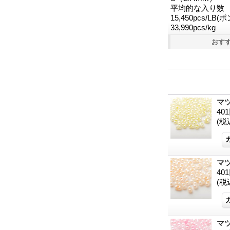
平均的な入り数
15,450pcs/LB(
33,990pcs/kg
おす
マツ
40
(税
マツ
40
(税
マツ