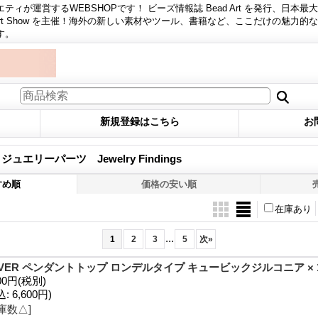
ィが運営するWEBSHOPです！ ビーズ情報誌 Bead Art を発行、日本最
 Art Show を主催！海外の新しい素材やツール、書籍など、ここだけの魅力的
す。
新規登録はこちら
お
 > ジュエリーパーツ Jewelry Findings
すめ順
価格の安い順
在庫あり
...
1
2
3
5
次
»
LVER ペンダントトップ ロンデルタイプ キュービックジルコニア × 
00円
(税別)
込
:
6,600円)
庫数△]