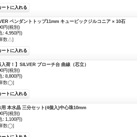
LVER ペンダントトップ11mm キュービックジルコニア × 10石
00円
(税別)
込
:
4,950円)
庫数△]
入荷！】SILVER ブローチ台 曲線（芯立）
00円
(税別)
込
:
8,800円)
庫数◯]
用 本水晶 三分セット(4個入)中心珠10mm
00円
(税別)
込
:
1,100円)
庫数◯]