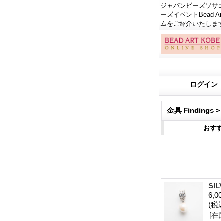
ジャパンビーズソサエテ
ーズイベントBead
ムをご紹介いたしま
ログイン
金具 Findings
おす
SI
6,0
(税
[在