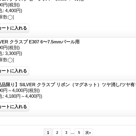
00円
(税別)
込
:
4,400円)
庫数◯]
LVER クラスプ E307 6〜7.5mmパール用
00円
(税別)
込
:
3,300円)
庫数◯]
現品限り】SILVER クラスプ リボン（マグネット）ツヤ消し/ツヤ有
800円～4,000円
(税別)
込
:
4,180円～4,400円)
...
1
2
3
5
次
»