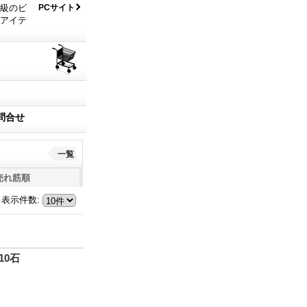
大級のビ
PCサイト
なアイテ
問合せ
一覧
売れ筋順
表示件数
:
10石