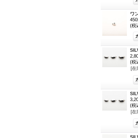
ワ
45
(税
SI
2,8
(税
[在
SI
3,2
(税
[在
SI