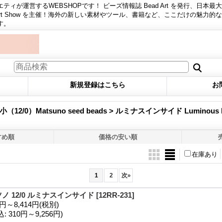
ィが運営するWEBSHOPです！ ビーズ情報誌 Bead Art を発行、日本最
 Art Show を主催！海外の新しい素材やツール、書籍など、ここだけの魅力的
す。
新規登録はこちら
お
2/0）Matsuno seed beads > ルミナスインサイド Luminous I
すめ順
価格の安い順
在庫あり
1
2
次
»
ノ 12/0 ルミナスインサイド
[12RR-231]
1円～8,414円
(税別)
込
:
310円～9,256円)