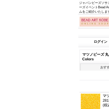
ジャパンビーズソサエテ
ーズイベントBead
ムをご紹介いたしま
ログイン
マツノビーズ 丸小（1
Colors
おす
マツ
28
(税