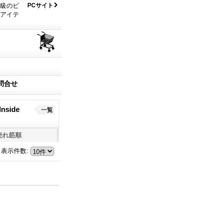
大級のビ
PCサイト
なアイテ
問合せ
nside
一覧
売れ筋順
表示件数
: