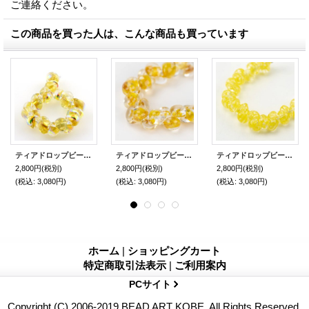
ご連絡ください。
この商品を買った人は、こんな商品も買っています
ティアドロップビーズ メタリック 【Electric Dandelion】
ティアドロップビーズ 【Topaz Token】
ティアドロップビーズ 【Daisy Yellow】
2,800円
(税別)
2,800円
(税別)
2,800円
(税別)
(税込
:
3,080円)
(税込
:
3,080円)
(税込
:
3,080円)
ホーム
|
ショッピングカート
特定商取引法表示
|
ご利用案内
PCサイト
Copyright (C) 2006-2019 BEAD ART KOBE. All Rights Reserved.