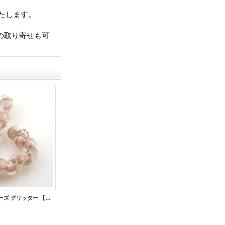
たします。
での取り寄せも可
ティアドロップビーズ グリッター 【Nude Pink】
【5粒】ティアドロップビーズ ラスター 【Stardust】
600円
(税別)
500円
(税別)
(税込
:
660円)
(税込
:
550円)