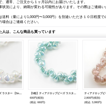
で、通常、ご注文から１ヶ月以内にお届けいたします。
庫状況により、納期が変わる可能性があります。その際はご連絡い
送料（量により1,000円〜3,000円）を別途いただき１０日程度
の場合はご連絡ください。
た人は、こんな商品も買っています
ティアドロップビーズ ラスター 【Snow White】
【5粒】ティアドロップビーズ ラスター 【Brilliant Bubbles】
600円
(税別)
2,800円
(税別)
(税込
:
660円)
(税込
:
3,080円)