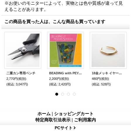
※お使いのモニターによって、実物とは色や質感が違って見
えることがあります。
この商品を買った人は、こんな商品も買っています
二重カン専用ペンチ
BEADING with PEYOTE STITCH by Jeannette Cook and Vicki Star
18金メッキ イヤーカフ金具（片耳用）丸カン付 1個
2,770円
(税別)
2,200円
(税別)
480円
(税別)
(税込
:
3,047円)
(税込
:
2,420円)
(税込
:
528円)
ホーム
|
ショッピングカート
特定商取引法表示
|
ご利用案内
PCサイト