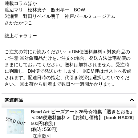
連載コラムほか
渡辺マリ 松林恵子 飯田孝一 BOW
岩瀬豊 野田リベイル明子 神戸パールミュージアム
さかたかつこ
誌上ギャラリー
ご注文の前にお読みください
:
＜DM便送料無料＞対象商品の
ご注意 ※対象商品だけをご注文の場合、発送方法は宅配便の
ままにしておいてください。送料は加算されません。受注時
に判断し、DM便で発送いたします。 ※DM便はポストへ投函
されます。配達日時の指定、代引き決済は選択しないでくだ
さい。 ※出荷から到着まで数日〜一週間かかります。
関連商品
Bead Art ビーズアート26号☆特集「透きとおる」
＜DM便送料無料＞【お試し価格】
[
book-BA026
]
500円
(税別)
(税込
:
550円)
[在庫数×]