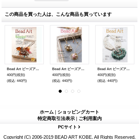
この商品を買った人は、こんな商品も買っています
Bead Art ビーズアート16号☆特集「Botanical Garden」＜DM便送料無料＞【お試し価格】
Bead Art ビーズアート 3号＜DM便送料無料＞【お試し価格】
Bead Art ビーズアート 5号＜DM便送料無料＞【お試し価格】
400円
(税別)
400円
(税別)
400円
(税別)
(税込
:
440円)
(税込
:
440円)
(税込
:
440円)
ホーム
|
ショッピングカート
特定商取引法表示
|
ご利用案内
PCサイト
Copyright (C) 2006-2019 BEAD ART KOBE. All Rights Reserved.