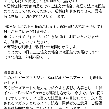
＜こちらはDM便使用・送料無料の商品です＞
※送料無料の対象商品だけをご注文の場合、発送方法は宅配便
のままにしておいてください。送料は加算されません。受注
時に判断し、DM便で発送いたします。
※DM便はポストへ投函されます。配達日時の指定を頂いても
対応させていただけません。
※ポスト投函ですので、代引き決済はご利用いただけませ
ん。選択しないでください。
※出荷から到着まで数日〜一週間かかります。
※まとめて10冊以上ご注文の場合は宅配便でお届けします
（※北海道・沖縄を除く）。
編集部より
このたびビーズマガジン「Bead Art-ビーズアート-」を創刊い
たします。
広くビーズアートの魅力をご紹介する多彩な内容とし、主催
イベントBead Art Showとも連動しながら、今までにない切り
口でオリジナリティに富んだ誌面創りを目指します。永く愛
されるマガジンとなるよう、読者・関係者のご意見・ご要望
等を積極的に生かしていきたいと考えています。！