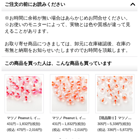
ご注文の前にお読みください
※お時間に余裕が無い場合はあらかじめお問合せください。
☆お使いのモニターによって、実物とは色や質感が違って見
えることがあります。
お取り寄せ商品につきましては、卸元に在庫確認後、在庫の
有無と納期をお知らせいたしますのでお時間を頂戴します。
この商品を買った人は、こんな商品も買っています
マツノ Peanut L インサイド レインボー
マツノ Peanut L インサイド レインボー
【現品限り】マツノ Peanut L インサイド
431円～1,832円
(税別)
431円～1,832円
(税別)
305円～5,338円
(税別)
(税込
:
475円～2,016円)
(税込
:
475円～2,016円)
(税込
:
336円～5,872円)