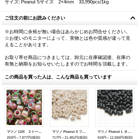
サイズ
:
Peanut Sサイズ 2×4mm 33,990pcs/1kg
ご注文の前にお読みください
※お時間に余裕が無い場合はあらかじめお問合せください。
☆お使いのモニターによって、実物とは色や質感が違って見
えることがあります。
お取り寄せ商品につきましては、卸元に在庫確認後、在庫の
有無と納期をお知らせいたしますのでお時間を頂戴します。
この商品を買った人は、こんな商品も買っています
マツノ 12/0 ２トーンインサイドレインボー
マツノ Peanut S フロスト ストーン
マツノ Peanut L オパークフロスト
263円～7,877円
(税別)
717円～21,481円
(税別)
419円～12,566円
(税別)