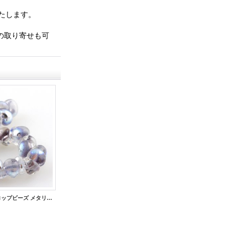
たします。
での取り寄せも可
【5粒】ティアドロップビーズ メタリック 【Nocturnelle】
【5粒】ティアドロップビーズ ミニ 【White Chocolate】
500円
(税別)
600円
(税別)
(税込
:
550円)
(税込
:
660円)