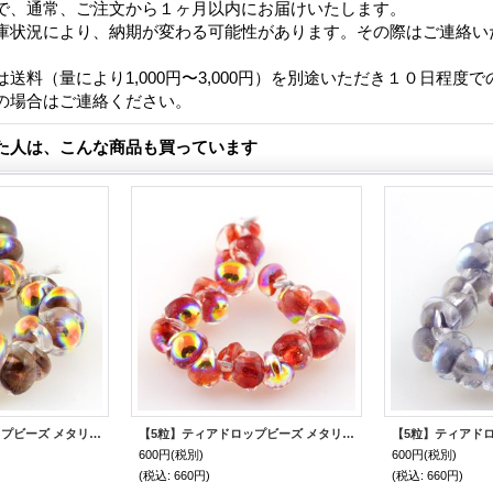
で、通常、ご注文から１ヶ月以内にお届けいたします。
庫状況により、納期が変わる可能性があります。その際はご連絡い
送料（量により1,000円〜3,000円）を別途いただき１０日程度
の場合はご連絡ください。
た人は、こんな商品も買っています
【5粒】ティアドロップビーズ メタリック 【Rustic Brown】
【5粒】ティアドロップビーズ メタリック 【Glistening Scarlet】
600円
(税別)
600円
(税別)
(税込
:
660円)
(税込
:
660円)