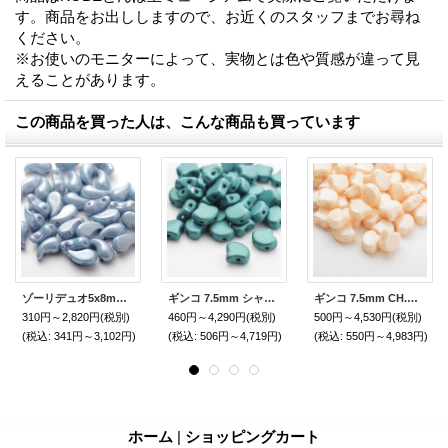
す。商品をお出ししますので、お近くのスタッフまでお尋ね
ください。
※お使いのモニターによって、実物とは色や質感が違って見
えることがあります。
この商品を買った人は、こんな商品も買っています
ゾーリデュオ5x8mm ベビーブルーラスター（30/300個）【右】【左】
ギンコ 7.5mm シャトイアントシマーグリーン（10/100g）Bead Art 37号 海外作家 Shiraさん 作品使用ビーズ
ギンコ 7.5mm CH.ベージュラスター（10/100g）
310円～2,820円
(税別)
460円～4,290円
(税別)
500円～4,530円
(税別)
(税込
:
341円～3,102円)
(税込
:
506円～4,719円)
(税込
:
550円～4,983円)
ホーム
|
ショッピングカート