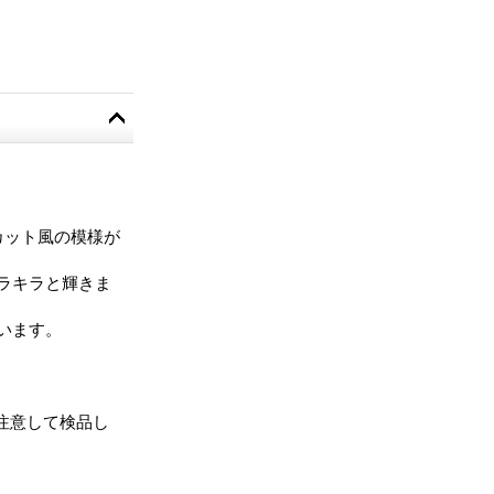
カット風の模様が
ラキラと輝きま
います。
注意して検品し