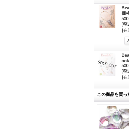
Be
価
50
(税
[在
B
ook
50
(税
[在
この商品を買っ