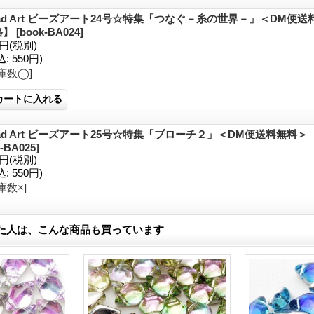
ad Art ビーズアート24号☆特集「つなぐ－糸の世界－」＜DM便
格】
[
book-BA024
]
0円
(税別)
込
:
550円)
庫数◯]
ead Art ビーズアート25号☆特集「ブローチ２」＜DM便送料無料
-BA025
]
0円
(税別)
込
:
550円)
庫数×]
た人は、こんな商品も買っています