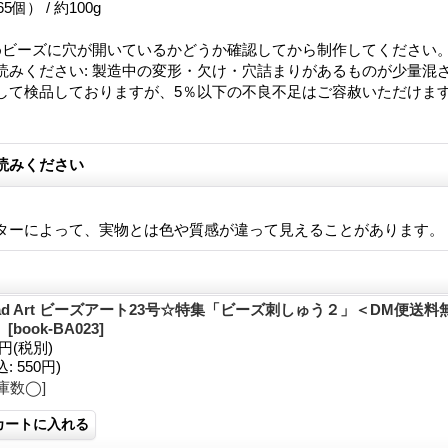
5個） / 約100g
めビーズに穴が開いているかどうか確認してから制作してください
読みください
:
製造中の変形・欠け・穴詰まりがあるものが少量混
して検品しておりますが、5％以下の不良不足はご容赦いただけま
読みください
ターによって、実物とは色や質感が違って見えることがあります。
ad Art ビーズアート23号☆特集「ビーズ刺しゅう２」＜DM便送
】
[
book-BA023
]
0円
(税別)
込
:
550円)
庫数◯]