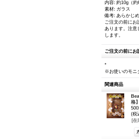
内容
:
約10g（約6
素材
:
ガラス
備考
:
あらかじ
ご注文の前にお
あります。注意
します。
ご注文の前にお
*
※お使いのモニ
関連商品
Be
格
50
(税
[在