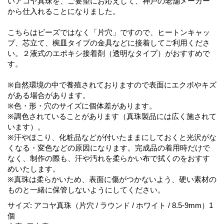
いアコヤ真珠を、ご要望にお応えして、神戸の老舗メーカー
から仕入れることになりました。
こちらはビーズではなく「片穴」ですので、ヒートンキャッ
プ、芯立て、椀皿タイプの金具などに接着してご利用くださ
い。２液式のエポキシ接着剤（透明なタイプ）がおすすめで
す。
※自然環境の中で養殖されておりますので表面にエクボやキズ
がある場合があります。
※色・形・穴のサイズに個体差があります。
※調色されていることがあります（真珠製品には広く施されて
います）。
※汗やほこり、化粧品などが付いたままにしておくと光沢がな
くなる・変色などの原因になります。完成品の着用時だけで
なく、制作の際も、汗や汚れを柔らかい布で拭くのをおすす
めいたします。
※真珠は柔らかいため、表面に傷がつかないよう、硬い素材の
ものと一緒に保管しないようにしてください。
サイズ
:
アコヤ真珠（片穴 / ラウンド / ホワイト / 8.5-9mm）1
個