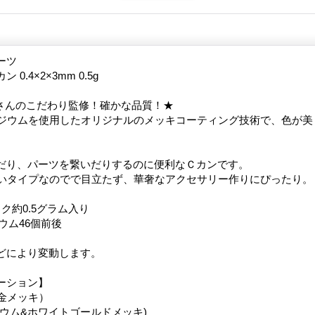
ーツ
0.4×2×3mm 0.5g
さんのこだわり監修！確かな品質！★
ロジウムを使用したオリジナルのメッキコーティング技術で、色が美
だり、パーツを繋いだりするのに便利なＣカンです。
の細いタイプなのでで目立たず、華奢なアクセサリー作りにぴったり。
ク約0.5グラム入り
ジウム46個前後
どにより変動します。
ーション】
6金メッキ）
ジウム&ホワイトゴールドメッキ)