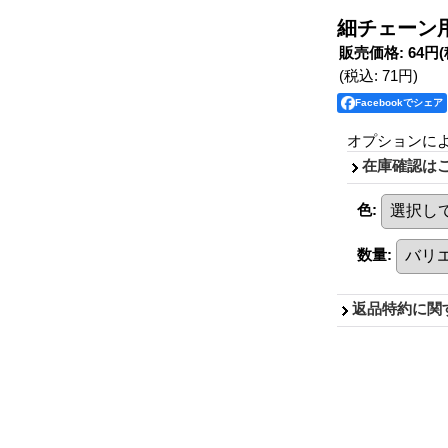
細チェーン用 
販売価格
:
64円
(税込
:
71円
)
Facebookでシェア
オプションに
在庫確認は
色
:
数量
:
返品特約に関