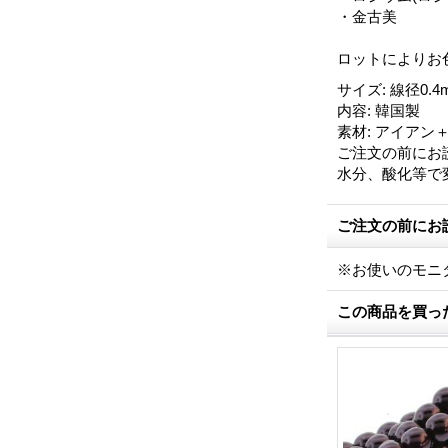
・金古美
ロットによりお
サイズ
:
線径0.4
内容
:
韓国製
素材
:
アイアン
ご注文の前にお
水分、酸化等で
ご注文の前にお
※お使いのモニ
この商品を買っ