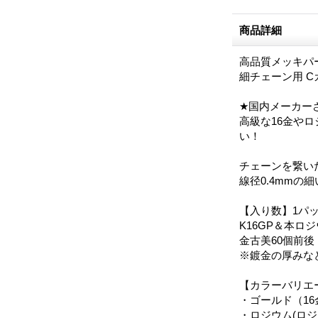
商品詳細
高品質メッキパ
細チェーン用 Cカン 
★国内メーカー
高級な16金や
い！
チェーンを繋い
線径0.4mm
【入り数】1パッ
K16GP＆本ロ
金古美60個前後
※鍍金の厚みな
【カラーバリエ
・ゴールド（1
・ロジウム(ロ