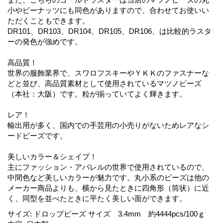
小やピーナッツにも同色がありますので、合わせてお使いい
ただくこともできます。
DR101、DR103、DR104、DR105、DR106、は比較的ラスタ
ーの発色が強めです。
高品質！
世界の服飾業界で、スワロフスキーやＹＫＫのファスナーな
どと並び、高品質素材として使用されているマツノビーズ
（本社：大阪）です。粒が揃っていてよく輝きます。
レア！
輸出用が多く、国内での手芸用の小売りがないためレアなシ
ードビーズです。
美しいカラー＆シェイプ！
主にファッション・アパレルの世界で使用されているので、
中間色など美しいカラーが魅力です。丸小系のビーズは他の
メーカー商品よりも、横から見たときに四角形（筒状）に近
く、同型を並べたときに平たく美しい面ができます。
サイズ
:
ドロップビーズ サイズ 3.4mm 約4444pcs/100ｇ