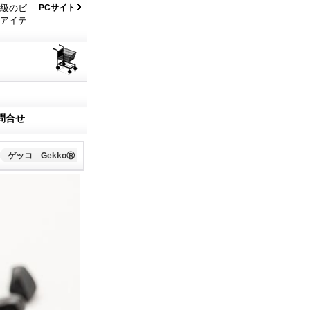
大級のビ
PCサイト
なアイテ
問合せ
ゲッコ GekkoⓇ