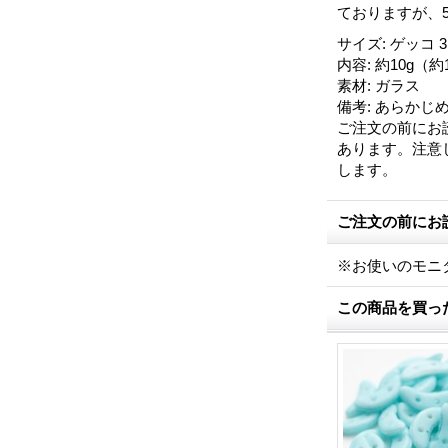
ておりますが、
サイズ
:
ゲッコ 3
内容
:
約10g（約1
素材
:
ガラス
備考
:
あらかじ
ご注文の前にお
あります。注意
します。
ご注文の前にお
※お使いのモニ
この商品を買っ