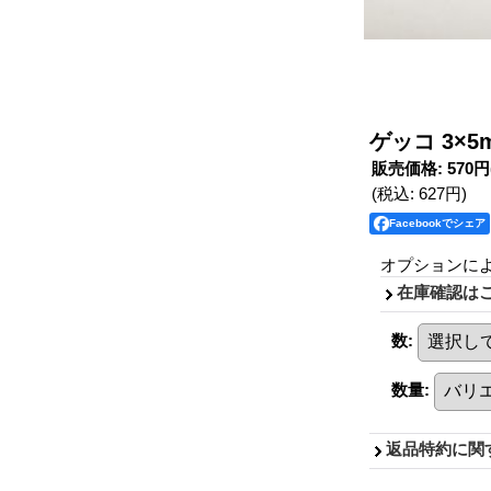
ゲッコ 3×
販売価格
:
570円
(税込
:
627円
)
Facebookでシェア
オプションに
在庫確認は
数
:
数量
:
返品特約に関