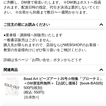
に判断し、DM便で発送いたします。 ※DM便はポストへ投函
されます。配達日時の指定、代引き決済は選択しないでくだ
さい。 ※出荷から到着まで数日〜一週間かかります。
ご注文の前にお読みください
●業者様・講師様へ卸販売いたします
一般書店販売はございません。
購入先が限られますので、店頭ならびWEBSHOPのお客様・
教室の生徒様向けにぜひ取り扱いをご検討ください。
詳細は当ページ「お問い合せ」ボタンからどうぞ
関連商品
Bead Art ビーズアート25号☆特集「ブローチ２」
＜DM便送料無料＞【お試し価格】
[
book-BA025
]
500円
(税別)
(税込
:
550円)
[在庫数×]