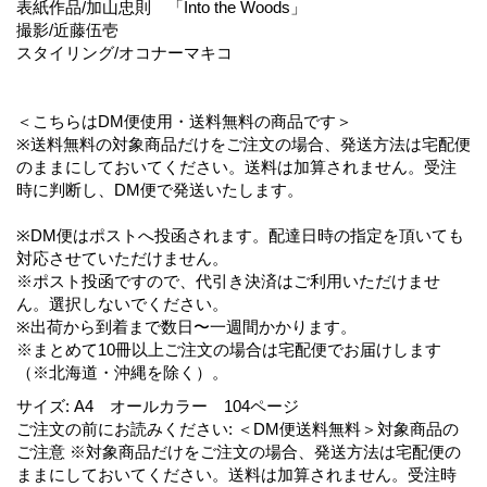
表紙作品/加山忠則 「Into the Woods」
撮影/近藤伍壱
スタイリング/オコナーマキコ
＜こちらはDM便使用・送料無料の商品です＞
※送料無料の対象商品だけをご注文の場合、発送方法は宅配便
のままにしておいてください。送料は加算されません。受注
時に判断し、DM便で発送いたします。
※DM便はポストへ投函されます。配達日時の指定を頂いても
対応させていただけません。
※ポスト投函ですので、代引き決済はご利用いただけませ
ん。選択しないでください。
※出荷から到着まで数日〜一週間かかります。
※まとめて10冊以上ご注文の場合は宅配便でお届けします
（※北海道・沖縄を除く）。
サイズ
:
A4 オールカラー 104ページ
ご注文の前にお読みください
:
＜DM便送料無料＞対象商品の
ご注意 ※対象商品だけをご注文の場合、発送方法は宅配便の
ままにしておいてください。送料は加算されません。受注時