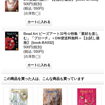
500円
(税別)
(税込
:
550円)
[在庫数◯]
Bead Art ビーズアート32号☆特集「素材を楽し
む」「ブローチ」＜DM便送料無料＞【お試し価
格】
[
book-BA032
]
500円
(税別)
(税込
:
550円)
[在庫数◯]
この商品を買った人は、こんな商品も買っています