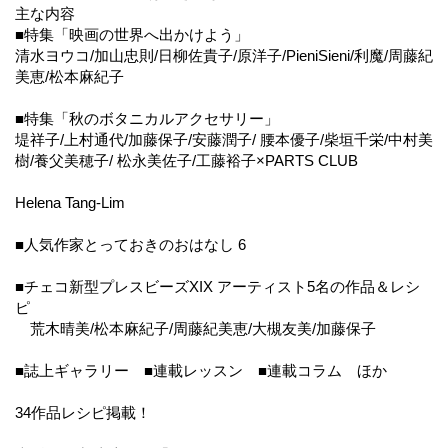
主な内容
■特集「映画の世界へ出かけよう」
清水ヨウコ/加山忠則/日柳佐貴子/原洋子/PieniSieni/利魔/周藤紀
美恵/松本麻紀子
■特集「秋のボタニカルアクセサリー」
堤祥子/上村通代/加藤保子/安藤潤子/ 腰本優子/柴垣千栄/中村美
樹/養父美穂子/ 松永美佐子/工藤裕子×PARTS CLUB
Helena Tang-Lim
■人気作家とっておきのおはなし 6
■チェコ新型プレスビーズXIX アーティスト5名の作品＆レシ
ピ
荒木晴美/松本麻紀子/周藤紀美恵/大槻友美/加藤保子
■誌上ギャラリー ■連載レッスン ■連載コラム ほか
34作品レシピ掲載！