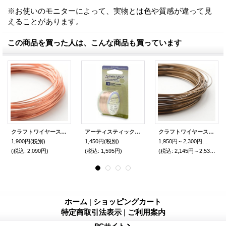
※お使いのモニターによって、実物とは色や質感が違って見
えることがあります。
この商品を買った人は、こんな商品も買っています
クラフトワイヤースクエア（NTコッパー・6.6m・#21）角線
アーティスティックワイヤー・ラウンド（ローズゴールド #18から#28）
クラフトワイヤースクエア（NTヴィンテージブロンズ・6.6m・#18/#21)角線
1,900円
(税別)
1,450円
(税別)
1,950円～2,300円
(税別)
(税込
:
2,090円)
(税込
:
1,595円)
(税込
:
2,145円～2,530円)
ホーム
|
ショッピングカート
特定商取引法表示
|
ご利用案内