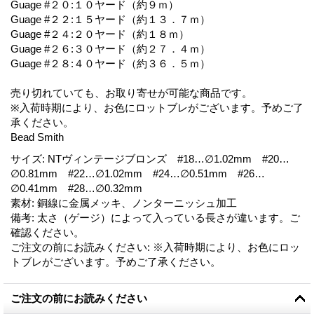
Guage #２０:１０ヤード（約９ｍ）
Guage #２２:１５ヤード（約１３．７ｍ）
Guage #２４:２０ヤード（約１８ｍ）
Guage #２６:３０ヤード（約２７．４ｍ）
Guage #２８:４０ヤード（約３６．５ｍ）
売り切れていても、お取り寄せが可能な商品です。
※入荷時期により、お色にロットブレがございます。予めご了
承ください。
Bead Smith
サイズ
:
NTヴィンテージブロンズ #18…∅1.02mm #20…
∅0.81mm #22…∅1.02mm #24…∅0.51mm #26…
∅0.41mm #28…∅0.32mm
素材
:
銅線に金属メッキ、ノンターニッシュ加工
備考
:
太さ（ゲージ）によって入っている長さが違います。ご
確認ください。
ご注文の前にお読みください
:
※入荷時期により、お色にロッ
トブレがございます。予めご了承ください。
ご注文の前にお読みください