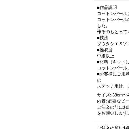
■作品説明
コットンパール
コットンパール
した。
作るのもとって
■技法
ソウタシエＳ字
■難易度
中級以上
■材料（キット
コットンパール
■お客様にご用
ステッチ用針、
サイズ
:
38cm〜
内容
:
必要なビ
ご注文の前にお
をお願いします
ご注文の前にお