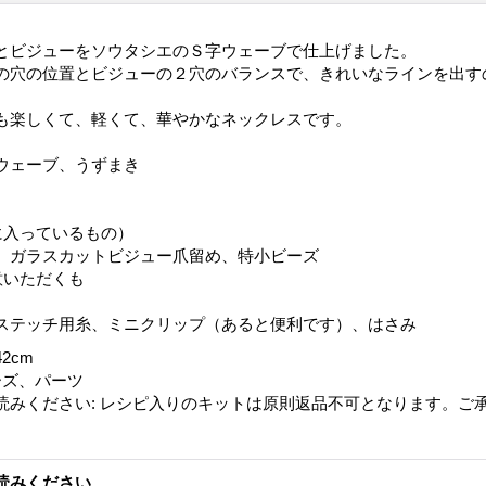
とビジューをソウタシエのＳ字ウェーブで仕上げました。
の穴の位置とビジューの２穴のバランスで、きれいなラインを出す
も楽しくて、軽くて、華やかなネックレスです。
ウェーブ、うずまき
に入っているもの）
、ガラスカットビジュー爪留め、特小ビーズ
意いただくも
ステッチ用糸、ミニクリップ（あると便利です）、はさみ
42cm
ーズ、パーツ
読みください
:
レシピ入りのキットは原則返品不可となります。ご
。
読みください