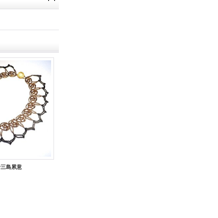
y三島累意
スノウリングピアス（シルバー/ゴールド） by 柴垣千栄
2,900円
(税別)
2,250円
(税別)
(税込
:
3,190円)
(税込
:
2,475円)