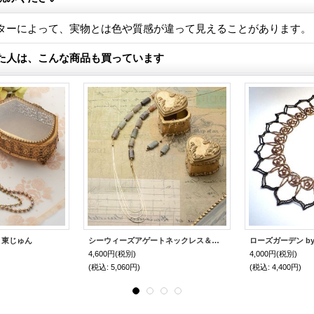
ターによって、実物とは色や質感が違って見えることがあります。
た人は、こんな商品も買っています
y 東じゅん
シーウィーズアゲートネックレス＆ピアス by hiro
ローズガーデン b
4,600円
(税別)
4,000円
(税別)
(税込
:
5,060円)
(税込
:
4,400円)