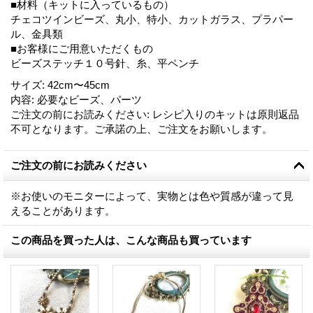
■材料（キットに入っているもの）
チェコツインビーズ、丸小、特小、カットガラス、プラパー
ル、金具類
■お客様にご用意いただくもの
ビーズステッチ１０号針、糸、平ペンチ
サイズ
:
42cm〜45cm
内容
:
必要なビーズ、パーツ
ご注文の前にお読みください
:
レシピ入りのキットは原則返品
不可となります。ご承諾の上、ご注文をお願いします。
ご注文の前にお読みください
※お使いのモニターによって、実物とは色や質感が違って見
えることがあります。
この商品を買った人は、こんな商品も買っています