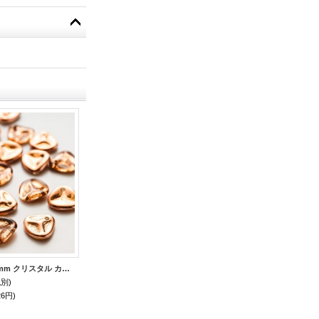
ローズペタル 8x7mm クリスタル カプリゴールド （30個 / 600個）
ローズペタル 8x7mm アルミニウムシルバー （30個 / 600個）
税別)
240円～4,080円
(税別)
320円～5,440円
26円)
(税込
:
264円～4,488円)
(税込
:
352円～5,