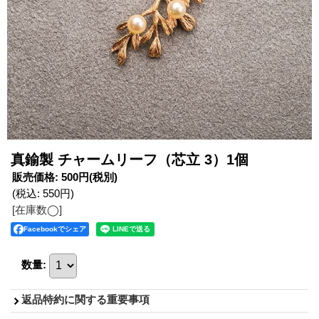
真鍮製 チャームリーフ（芯立 3）1個
販売価格
:
500円
(税別)
(税込
:
550円
)
[在庫数◯]
Facebookでシェア
数量
:
返品特約に関する重要事項