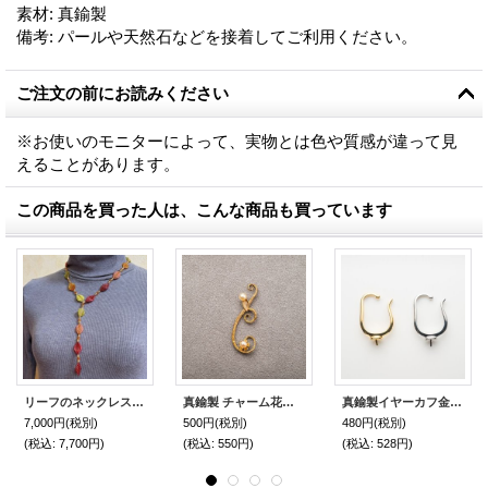
素材
:
真鍮製
備考
:
パールや天然石などを接着してご利用ください。
ご注文の前にお読みください
※お使いのモニターによって、実物とは色や質感が違って見
えることがあります。
この商品を買った人は、こんな商品も買っています
リーフのネックレス by 加藤保子
真鍮製 チャーム花唐草（芯立 2）1個
真鍮製イヤーカフ金具（片耳用）芯立皿付(ニッケルフリー) 1個
7,000円
(税別)
500円
(税別)
480円
(税別)
(税込
:
7,700円)
(税込
:
550円)
(税込
:
528円)