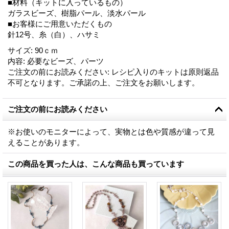
■材料（キットに入っているもの）
ガラスビーズ、樹脂パール、淡水パール
■お客様にご用意いただくもの
針12号、糸（白）、ハサミ
サイズ
:
90ｃｍ
内容
:
必要なビーズ、パーツ
ご注文の前にお読みください
:
レシピ入りのキットは原則返品
不可となります。ご承諾の上、ご注文をお願いします。
ご注文の前にお読みください
※お使いのモニターによって、実物とは色や質感が違って見
えることがあります。
この商品を買った人は、こんな商品も買っています