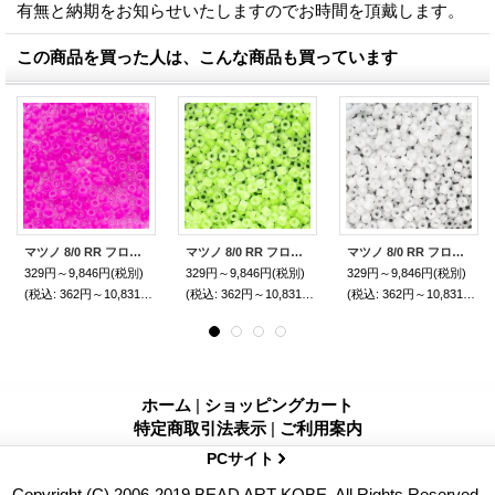
有無と納期をお知らせいたしますのでお時間を頂戴します。
この商品を買った人は、こんな商品も買っています
マツノ 8/0 RR フロストルミナス
マツノ 8/0 RR フロストルミナス
マツノ 8/0 RR フロストルミナス
329円～9,846円
(税別)
329円～9,846円
(税別)
329円～9,846円
(税別)
(税込
:
362円～10,831円)
(税込
:
362円～10,831円)
(税込
:
362円～10,831円)
ホーム
|
ショッピングカート
特定商取引法表示
|
ご利用案内
PCサイト
Copyright (C) 2006-2019 BEAD ART KOBE. All Rights Reserved.