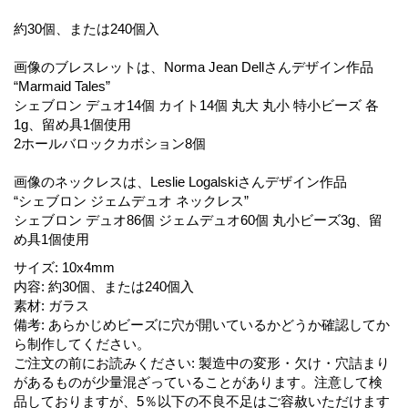
約30個、または240個入
画像のブレスレットは、Norma Jean Dellさんデザイン作品
“Marmaid Tales”
シェブロン デュオ14個 カイト14個 丸大 丸小 特小ビーズ 各
1g、留め具1個使用
2ホールバロックカボション8個
画像のネックレスは、Leslie Logalskiさんデザイン作品
“シェブロン ジェムデュオ ネックレス”
シェブロン デュオ86個 ジェムデュオ60個 丸小ビーズ3g、留
め具1個使用
サイズ
:
10x4mm
内容
:
約30個、または240個入
素材
:
ガラス
備考
:
あらかじめビーズに穴が開いているかどうか確認してか
ら制作してください。
ご注文の前にお読みください
:
製造中の変形・欠け・穴詰まり
があるものが少量混ざっていることがあります。注意して検
品しておりますが、5％以下の不良不足はご容赦いただけます