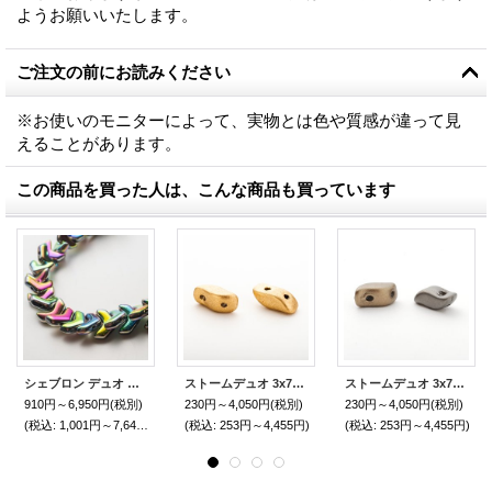
ようお願いいたします。
ご注文の前にお読みください
※お使いのモニターによって、実物とは色や質感が違って見
えることがあります。
この商品を買った人は、こんな商品も買っています
シェブロン デュオ ジェットフル ヴィトレィル
ストームデュオ 3x7mm アズテック ゴールド（約30/600個）Bead Art 35号 作品 使用ビーズ
ストームデュオ 3x7mm ジンクアイリス（約30/600個）
910円～6,950円
(税別)
230円～4,050円
(税別)
230円～4,050円
(税別)
(税込
:
1,001円～7,645円)
(税込
:
253円～4,455円)
(税込
:
253円～4,455円)