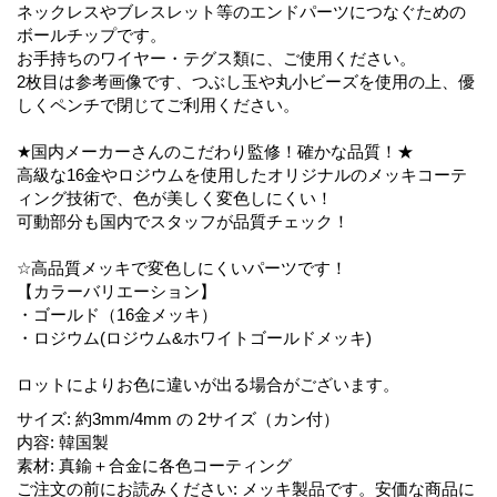
ネックレスやブレスレット等のエンドパーツにつなぐための
ボールチップです。
お手持ちのワイヤー・テグス類に、ご使用ください。
2枚目は参考画像です、つぶし玉や丸小ビーズを使用の上、優
しくペンチで閉じてご利用ください。
★国内メーカーさんのこだわり監修！確かな品質！★
高級な16金やロジウムを使用したオリジナルのメッキコーテ
ィング技術で、色が美しく変色しにくい！
可動部分も国内でスタッフが品質チェック！
☆高品質メッキで変色しにくいパーツです！
【カラーバリエーション】
・ゴールド（16金メッキ）
・ロジウム(ロジウム&ホワイトゴールドメッキ)
ロットによりお色に違いが出る場合がございます。
サイズ
:
約3mm/4mm の 2サイズ（カン付）
内容
:
韓国製
素材
:
真鍮＋合金に各色コーティング
ご注文の前にお読みください
:
メッキ製品です。安価な商品に