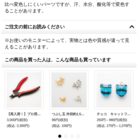
比べ変色しにくいパーツですが、汗、水分、酸化等で変色す
ることがあります。
ご注文の前にお読みください
※お使いのモニターによって、実物とは色や質感が違って見
えることがあります。
この商品を買った人は、こんな商品も買っています
【再入荷！】プロ用 イタリアン・フラッシュカッター
つぶし玉 外径約1.5mm/2mm 0.5g入 【高品質パーツ】
チェコ キャットフェイス 13mm ティール
3,000円
(税別)
96円
(税別)
250円～980円
(税別)
(税込
:
3,300円)
(税込
:
106円)
(税込
:
275円～1,078円)