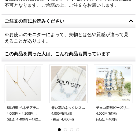
不可となります。ご承諾の上、ご注文をお願いします。
ご注文の前にお読みください
※お使いのモニターによって、実物とは色や質感が違って見
えることがあります。
この商品を買った人は、こんな商品も買っています
SILVER ベネチアチェーンネックレス スライドピン付き 45cm
青い花のネックレス by 松永美佐子
チェコ変形ビーズリーフモチーフ ネックレス【モスグリーン】【ブルー】by アトリエ美樹
4,000円～4,200円
(税別)
4,000円
(税別)
4,000円
(税別)
(税込
:
4,400円～4,620円)
(税込
:
4,400円)
(税込
:
4,400円)