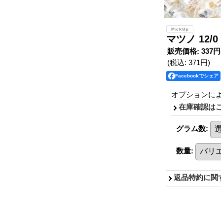
マツノ 12
販売価格
:
337円
(税込
:
371円
)
Facebookでシェア
オプションに
在庫確認は
グラム数
:
数量
:
返品特約に関