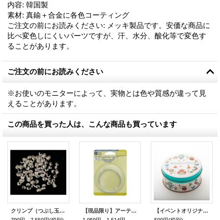
内容
:
韓国製
素材
:
真鍮＋合金に各色コーティング
ご注文の前にお読みください
:
メッキ製品です。安価な商品に
比べ変色しにくいパーツですが、汗、水分、酸化等で変色す
ることがあります。
ご注文の前にお読みください
※お使いのモニターによって、実物とは色や質感が違って見
えることがあります。
この商品を買った人は、こんな商品も買っています
クリンプ（つぶし玉）カバー 3mm(3.2mm) スターリングシルバー
【現品限り】アーティスティックワイヤー・フラットNTシルバー #21 （幅3mm / 5mm）
【イベントオリジナル商品！】Bead Art Showオリジナル ミニゴーフル缶【再入荷】
790円～7,550円
(税別)
1,059円～1,514円
(税別)
500円
(税別)