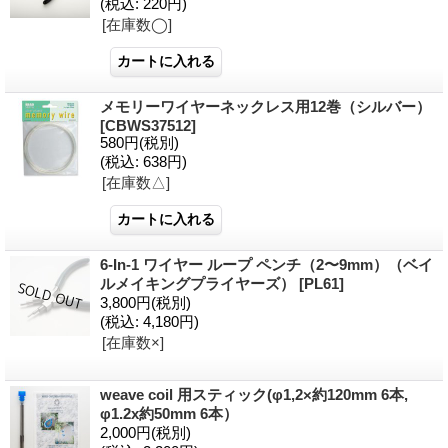
(税込
:
220円)
[在庫数◯]
メモリーワイヤーネックレス用12巻（シルバー）
[CBWS37512]
580円
(税別)
(税込
:
638円)
[在庫数△]
6-In-1 ワイヤー ループ ペンチ（2〜9mm）（ベイ
ルメイキングプライヤーズ）
[PL61]
3,800円
(税別)
(税込
:
4,180円)
[在庫数×]
weave coil 用スティック(φ1,2×約120mm 6本,
φ1.2x約50mm 6本）
2,000円
(税別)