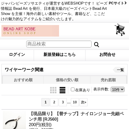
ジャパンビーズソサエティが運営するWEBSHOPです！ ビーズ
PCサイト
情報誌 Bead Art を発行、日本最大級のビーズイベントBead Art
Show を主催！海外の新しい素材やツール、書籍など、ここだ
けの魅力的なアイテムをご紹介いたします。
ログイン
新規登録はこちら
お問合せ
ワイヤーワーク関連
一覧
おすすめ順
価格の安い順
売れ筋順
表示件数
:
在庫あり
...
1
2
3
10
次
»
【現品限り】【替チップ】ナイロンジョー先細ペ
ンチ用
[RJ560]
200円
(税別)