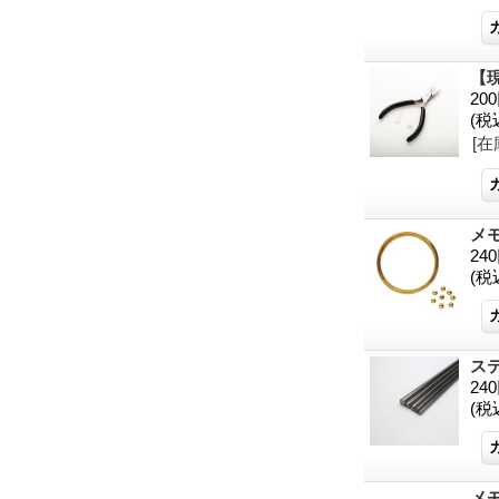
【
20
(税
[在
メ
24
(税
ステ
24
(税
メ