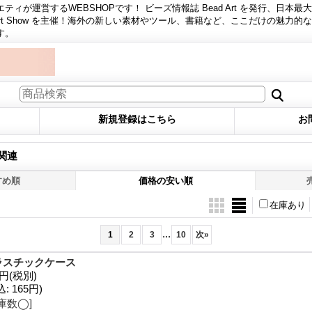
ィが運営するWEBSHOPです！ ビーズ情報誌 Bead Art を発行、日本最
 Art Show を主催！海外の新しい素材やツール、書籍など、ここだけの魅力的
す。
新規登録はこちら
お
関連
すめ順
価格の安い順
在庫あり
...
1
2
3
10
次
»
ラスチックケース
0円
(税別)
込
:
165円)
庫数◯]