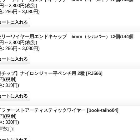
0円～2,800円
(税別)
込
:
286円～3,080円)
モリーワイヤー用エンドキャップ 5mm（シルバー）12個/144個
0円～2,800円
(税別)
込
:
286円～3,080円)
替チップ】ナイロンジョー平ペンチ用 2種
[RJ566]
0円
(税別)
込
:
319円)
イファーストアーティスティックワイヤー
[book-taiho04]
0円
(税別)
込
:
330円)
庫数◯]