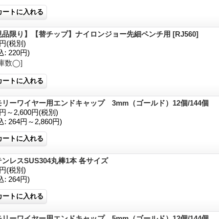
現品限り】【替チップ】ナイロンジョー先細ペンチ用
[RJ560]
0円
(税別)
込
:
220円)
庫数◯]
モリーワイヤー用エンドキャップ 3mm（ゴールド）12個/144個
0円～2,600円
(税別)
込
:
264円～2,860円)
ンレスSUS304丸棒1本 各サイズ
0円
(税別)
込
:
264円)
モリーワイヤー用エンドキャップ 5mm（ゴールド）12個/144個