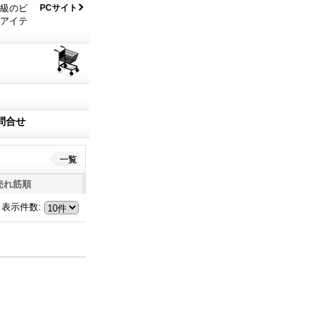
大級のビ
PCサイト
なアイテ
問合せ
一覧
売れ筋順
表示件数
: