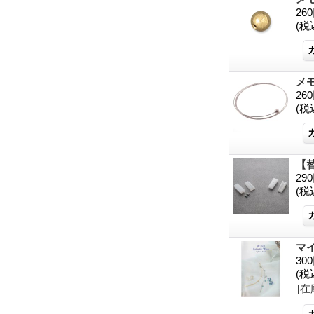
26
(税
メ
26
(税
【
29
(税
マ
30
(税
[在