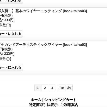
再入荷！】基本のワイヤーニッティング
[book-taiho03]
0円
(税別)
込
:
330円)
庫数◯]
イセカンドアーティスティックワイヤー
[book-taiho02]
0円
(税別)
込
:
330円)
庫数◯]
...
1
2
3
10
次
»
ホーム
|
ショッピングカート
特定商取引法表示
|
ご利用案内