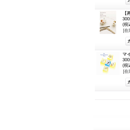
【
30
(税
[在
マ
30
(税
[在