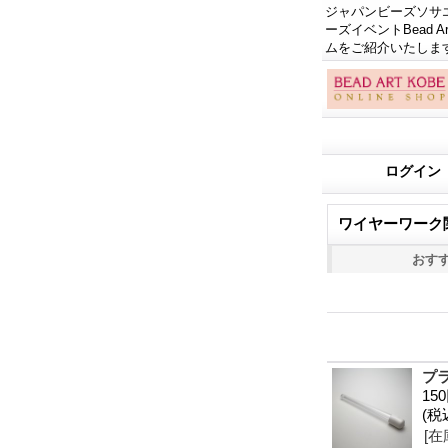
ジャパンビーズソサエテ
ーズイベントBead
ムをご紹介いたしま
ログイン
ワイヤーワーク
おす
プ
15
(税
[在