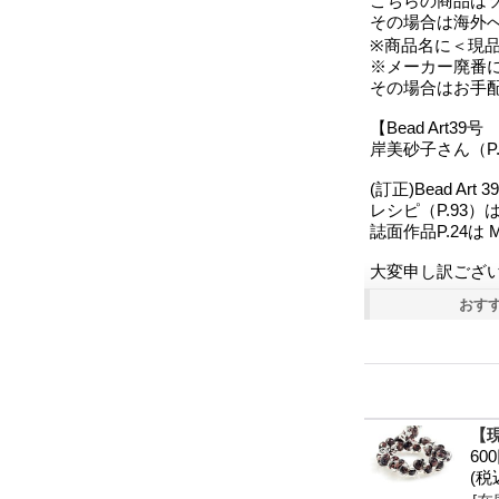
こちらの商品は
その場合は海外
※商品名に＜現
※メーカー廃番
その場合はお手
【Bead Art
岸美砂子さん（P
(訂正)Bead A
レシピ（P.93）はH
誌面作品P.24は M
大変申し訳ござ
おす
【現
60
(税