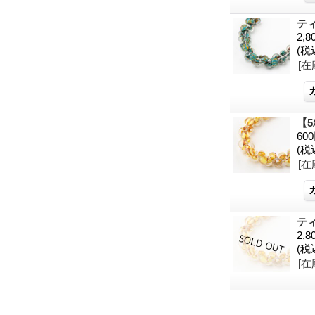
ティ
2,8
(税
[在
【5
60
(税
[在
ティ
2,8
(税
[在