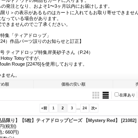
ソールドアウトの商品もカートに入ります。
への発注となり、およそ1〜3ヶ月以内にお届けします。
品限り＞の表示があるものはカートに入れてもお取り寄せできませ
になっている場合があります。
配できませんのでご了承ください。
39号 特集「ティアドロップ」
.24）作品パーツ誤りのお知らせと訂正】
rt 39号 ティアドロップ特集岸美砂子さん（P.24）
otsy Totsyですが、
oulin Rouge [22476]を使用しております。
いません。
すめ順
価格の安い順
在庫あり
...
«
前
1
2
3
24
次
»
品限り】【5粒】ティアドロップビーズ 【Mystery Red】
[21082]
0円
(税別)
込
:
660円)