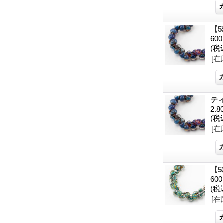
【5
60
(税
[在
ティ
2,8
(税
[在
【5
60
(税
[在