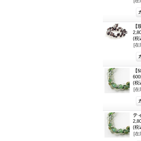
[在
【現
2,8
(税
[在
【5
60
(税
[在
ティ
2,8
(税
[在