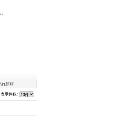
ん。
売れ筋順
表示件数
: