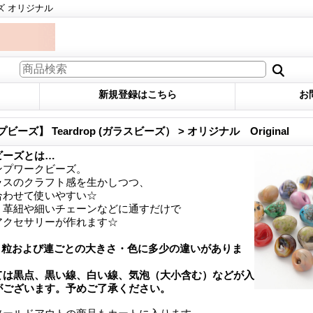
ズ オリジナル
新規登録はこちら
お
ーズ】 Teardrop (ガラスビーズ） > オリジナル Original
ビーズとは…
ンプワークビーズ。
ラスのクラフト感を生かしつつ、
合わせて使いやすい☆
、革紐や細いチェーンなどに通すだけで
アクセサリーが作れます☆
、粒および連ごとの大きさ・色に多少の違いがありま
ては黒点、黒い線、白い線、気泡（大小含む）などが入
がございます。予めご了承ください。